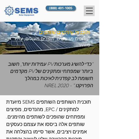
(888) 401-1005
תוכנית שותפים שותפים
שותפים מגובשים, מוצרים מעולים, עתיד
מזהיר
"כדי להשיג מערכות PV עמידות יותר, חשוב
ביותר שמפתחי ומתקינים של PV מקדמים
תשומת לב קפדנית לאיכות במהלך
הפרויקט." - NREL 2020
תוכנית השותפים השותפים SEMS מיועדת
למתקינים / EPC, מהנדסים, מפיצים
ומפתחים שהופכים לשותפים מהימנים.
שותפים אלה ביססו את עצמם כעסקים
אמינים ויציבים, אשר סיימו בהצלחה את