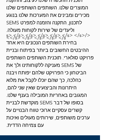
תוכנית ההכשרה שלנו לעיצוב והתקנת
המוצרים שלנו. השותפים השותפים שלנו
מכירים ומבינים את המערכות שלנו בנוגע
לתכנון, התקנה והזמנה למפרט SEMS
וליעדים של שירות לקוחות מעולה.
</s> </s> </s> </s> </s> </s> </s>
</s> </s> </s> </s> </s>
בחירת השותפים הנכונים היא אחד
ההיבטים החשובים ביותר בפיתוח ובניית
פרויקט סולארי. תוכנית השותפים השותפים
של SEMS מעניקה ללקוחותינו ולך את
הביטחון כי הפרויקט שלהם יפותח ויבנה
כהלכה, כך שהם יוכלו לקבל את מלוא
היתרונות והביצועים שאין שני להם,
המגובים באחריות המובילה בענף שלנו.
בסופו של דבר SEMS מוקדשת לבניית
קשרים עסקיים ארוכי טווח הבנויים על
ערכים משותפים, שירותים מעולים ואיכות
עם צמיחה הדדית.