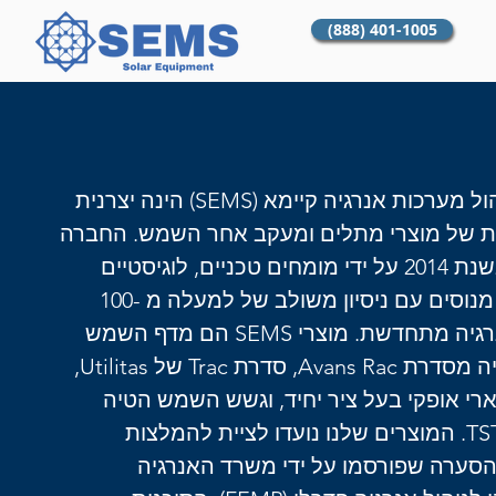
(888) 401-1005
חברת ניהול מערכות אנרגיה קיימא (SEMS) הינה יצרנית
 של מוצרי מתלים ומעקב אחר השמש. החברה
הוקמה בשנת 2014 על ידי מומחים טכניים, לוגיסטיים
ופיננסים מנוסים עם ניסיון משולב של למעלה מ -100
שנה באנרגיה מתחדשת. מוצרי SEMS הם מדף השמש
קבוע הטיה מסדרת Avans Rac, סדרת Trac של Utilitas,
רי אופקי בעל ציר יחיד, וגשש השמש הטיה
מסדרת TST. המוצרים שלנו נועדו לציית להמלצות
ערה שפורסמו על ידי משרד האנרגיה