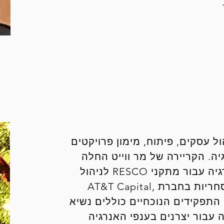
ם ניסיון בניהול עסקים, פיתוח, מימון פרויקטים
גיה. הקריירה של מר ווייט החלה
בבניית אשפה לעסקי אנרגיה למתקני אנרגיה עבור מתקני RESCO לניהול
פסולת. יש לו 25 שנות ניסיון בהלוואות מסחריות בחברת AT&T Capital,
Newcourt Financial, C ו- GE Capital. התפקידים הנוכחיים כוללים נשיא
חכירה עבור יצרנים בענפי האנרגיה