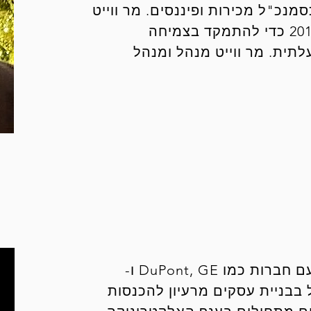
סמנכ"ל מכירות ופיננסים. מר ווייט
הצטרף לצוות ההנהלה של SEMS בסוף 2016 כדי להתמקד בצמיחה
לתית. מר ווייט מנהל ומנהל
למר הובק ניסיון של למעלה מ- 45 שנים עם חברות כמו DuPont, GE ו-
אופן פעיל בבניית עסקים מרעיון להכנסות