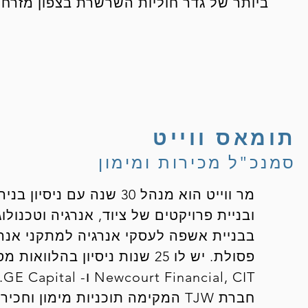
ביותר של גדר חוליות השרשרת בצפון מזרח.
תומאס ווייט
סמנכ"ל מכירות ומימון
מר ווייט הוא מנהל 30 שנה ע
ובניית פרויקטים של ציוד, אנרגיה וטכנולו
IT
חברת TJW המקימה תוכניות מימון ו