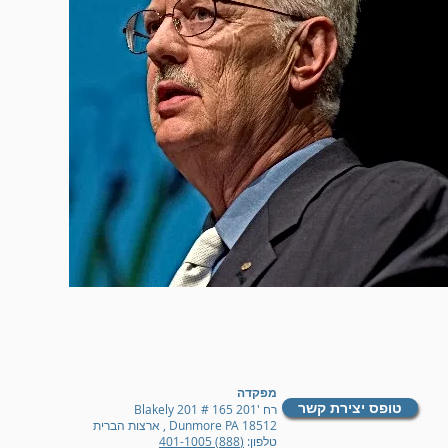
מפקדה
טופס יצירת קשר
רח '201 Blakely 201 # 165
Dunmore PA 18512
, ארצות הברית
טלפון:
(888) 401-1005