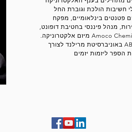
שה עסקים מתחילים בענף האלקטרוניקה
י חשיבות הולכת וגוברת החל
 פטנטים בינלאומיים, מפקח
רות, מנהל פיננסי בחטיבת דופונט,
מנהל שיווק ומכירות ומנהל כללי של Amoco Chemicals מיזם אלקטרוניקה.
מר הובק למד במכללת גטיסבורג לתואר AB באוניברסיטת מרילנד לצורך
ת הספר ליזמות יזמים