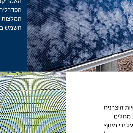
המלצות א
השמש במה
להיות היצרנית
 מתלים
 ידי מינוף