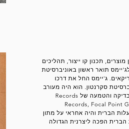
מעלה מ- 25 שנה בתכנון מוצרים, תכנון קו ייצור, תהליכים
לג'יימס תואר ראשון באוניברסיטת
יקאים. ג'יימס החל את דרכו
רסיטת סקרנטון. הוא היה מעורב
בתכנון קווי ייצור ותהליכים מניתוח, פיתוח, בדיקה והטמעה של Records
Records, Focal Point G
דר בעלות הברית והיה אחראי על מתון
ת הברית הפכה ליצרנית הגדולה