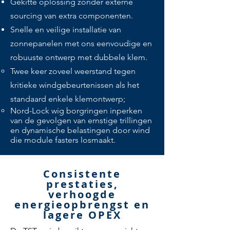
Gekitte oplossing zonder externe
sourcing van extra componenten.
Snelle en veilige installatie van
zonnepanelen met ons eenvoudige en
robuuste ontwerp met dubbele klem.
Twee keer zoveel weerstand tegen
kritieke windgebeurtenissen als het
standaard enkele klemontwerp;
Nord-Lock wig borgringen inperken
van de gevolgen van ernstige trillingen
en dynamische belastingen door wind
die module fasters losmaakt.
Consistente
prestaties,
verhoogde
energieopbrengst en
lagere OPEX