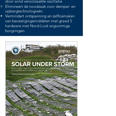
door wind veroorzaakte oscillatie
Elimineert de noodzaak voor demper- en
opbergtechnologieën.
Vermindert ontspanning en zelflosmaken
van bevestigingsmiddelen met graad 5
hardware met Nord-Lock wigvormige
borgringen.