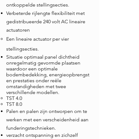
ontkoppelde stellingsecties.
Verbeterde
rijlengte
flexibiliteit
met
gedistribueerde
240 volt AC lineaire
actuatoren
​Een lineaire actuator per vier
stellingsecties.
Situatie optimaal panel dichtheid
onregelmatig gevormde plaatsen
waardoor een optimale
bodembedekking,
energieopbrengst
en
prestaties onder reële
omstandigheden met twee
verschillende modellen.
TST 4.0
TST 8.0​
Palen en palen zijn ontworpen om te
werken met een verscheidenheid aan
funderingstechnieken.
verzacht
ontspanning
en zichzelf