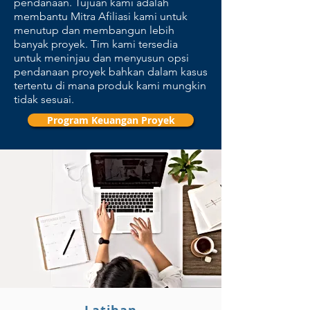
pendanaan. Tujuan kami adalah
membantu Mitra Afiliasi kami untuk
menutup dan membangun lebih
banyak proyek. Tim kami tersedia
untuk meninjau dan menyusun opsi
pendanaan proyek bahkan dalam kasus
tertentu di mana produk kami mungkin
tidak sesuai.
Program Keuangan Proyek