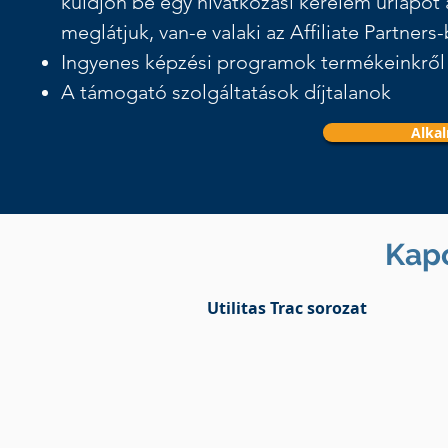
küldjön be egy hivatkozási kérelem űrlapot a
meglátjuk, van-e valaki az Affiliate Partner
Ingyenes képzési programok termékeinkről
A támogató szolgáltatások díjtalanok
Alka
Kapc
Utilitas Trac sorozat