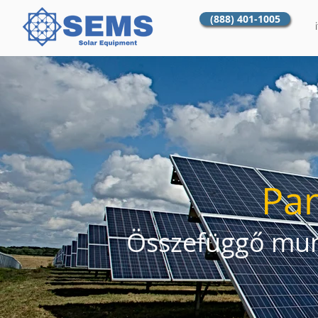
(888) 401-1005
Par
Összefüggő munk