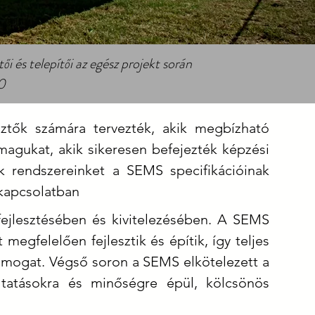
 és telepítői az egész projekt során
0
sztők számára tervezték, akik megbízható
magukat, akik sikeresen befejezték képzési
ik rendszereinket a SEMS specifikációinak
 kapcsolatban
fejlesztésében és kivitelezésében. A SEMS
egfelelően fejlesztik és építik, így teljes
támogat. Végső soron a SEMS elkötelezett a
áltatásokra és minőségre épül, kölcsönös