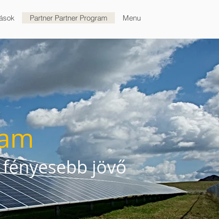
tások
Partner Partner Program
Menu
ram
 fényesebb jövő