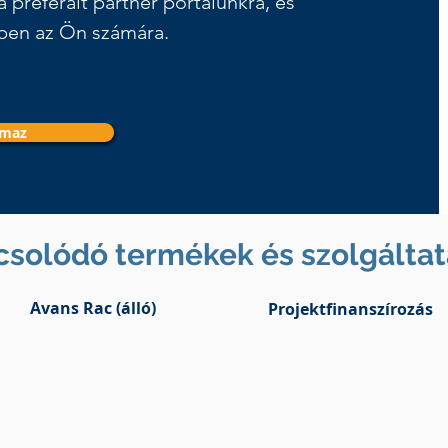
 preferált partner portálunkra, és
s-ben az Ön számára.
lmaz
solódó termékek és szolgálta
Avans Rac (álló)
Projektfinanszírozás