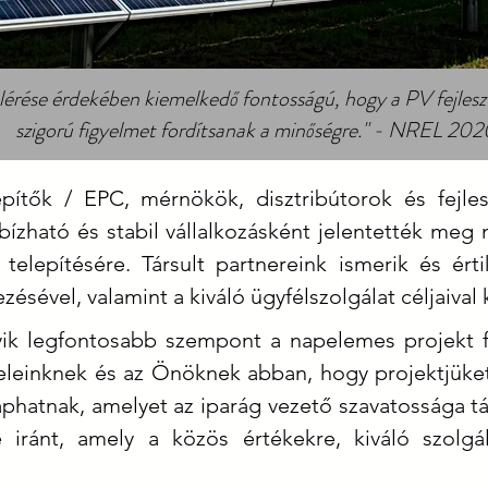
rése érdekében kiemelkedő fontosságú, hogy a PV fejlesztői
szigorú figyelmet fordítsanak a minőségre." - NREL 202
pítők / EPC, mérnökök, disztribútorok és fejle
ízható és stabil vállalkozásként jelentették meg 
elepítésére. Társult partnereink ismerik és ért
zésével, valamint a kiváló ügyfélszolgálat céljaival
gyik legfontosabb szempont a napelemes projekt 
eleinknek és az Önöknek abban, hogy projektjüket m
kaphatnak, amelyet az iparág vezető szavatossága 
e iránt, amely a közös értékekre, kiváló szolg