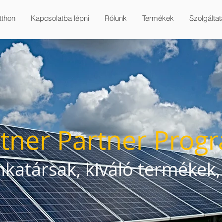
itthon
Kapcsolatba lépni
Rólunk
Termékek
Szolgálta
tner Partner Prog
atársak, kiváló termékek,