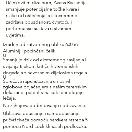
Učinkovitim dizajnom, Avans Rac serija
smanjuje potencijalne
točke kvara
i
rizike od oštećenja, a istovremeno
zadržava pouzdanost,
čvrstoću
i
performanse sustava u stvarnim
uvjetima.
Izrađen od zatvorenog oblika 6005A
Aluminij i pocinčani čelik.
U
Smanjuje rizik od ekstremnog savijanja i
uvijanja tijekom kritičnih vremenskih
događaja s nevezanim dijelovima regala.
U
Sprečava rupu istezanja u nosivih
zglobova pojačanjem s našim terenskim
dokazano, patentirana šok tehnologije
ležaja.
Ne zahtijeva podmazivanje i održavanje.
Ublažava opuštanje i samoopuštanje
pričvršćivača pomoću hardvera razreda 5
pomoću Nord-Lock klinastih podložaka.