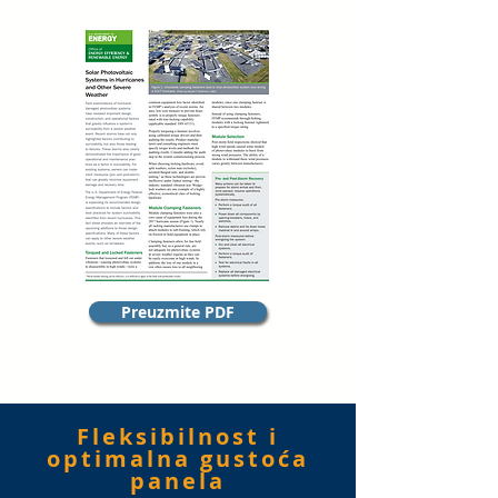
Preuzmite PDF
Fleksibilnost i
optimalna gustoća
panela