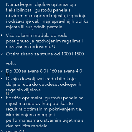
Nerazdvojeni dijelovi optimiziraju
fleksibilnost i gustoću panela s
obzirom na raspored mjesta, izgradnju
i održavanje čak i najnepravilnijih oblika
mjesta ili susjednih parcela.
Više solarnih modula po redu
postignuto je razdvojenim regalima i
nezavisnim redovima. U
Optimizirano za strune od 1000 i 1500
volti.
Do 320 sa avans 8.0 i 160 sa avans 4.0
U
Dizajn dozvoljava izradu bilo koje
duljine reda do četrdeset odvojenih
regalnih dijelova.
U
Postiže optimalnu gustoću panela na
mjestima nepravilnog oblika što
rezultira optimalnim pokrivanjem tla,
iskorištenjem energije i
performansama u stvarnim uvjetima s
dva različita modela.
Avans 4.0