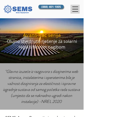
(888) 401-1005
Avans Rac serija
Olujno stvrdnuto rješenje za solarni
regal s fiksnim nagibom
"Glavno izuzeće iz razgovora s dizajnerima web
stranica, instalaterima i operaterima bila je
važnost dizajniranja za elastičnost i ispravne
izgradnje sustava od samog početka rada sustava
(umjesto da se naknadno ugradi nakon
instalacije) -NREL 2020