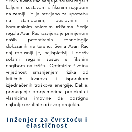
SEMS Avans Rac serija je solarni regal s
kaljenim sustavom s fiksnim nagibom
na zemlji. To je razvijeno za upotrebu
na stambenim, poslovnim i
komunalnim solarnim tržištima. Serija
regala Avan Rac razvijena je primjenom
naših patentiranih tehnologija
dokazanih na terenu. Serija Avan Rac
naj robusniji je, najisplativiji i održiv
solarni regalni sustav s fiksnim
nagibom na tržištu. Optimizira životnu
vrijednost smanjenjem rizika od
kritičnih kvarova i isporukom
izjednačenih troškova energije. Dakle,
pomaganje programerima projekata i
vlasnicima imovine da postignu
najbolje rezultate od svog projekta.
Inženjer za čvrstoću i
elastičnost