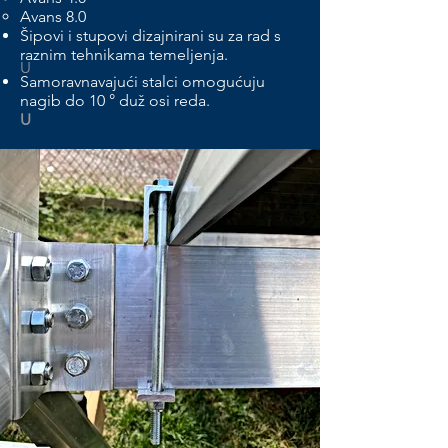
Avans 8.0
Šipovi i stupovi dizajnirani su za rad s
raznim tehnikama temeljenja.
U
Samoravnavajući stalci omogućuju
nagib do 10 ° duž osi reda.
U