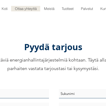
Koti
Ottaa yhteyttä
Meistä
Tuotteet
Palvelut
Ku
Pyydä tarjous
täviä energianhallintajärjestelmiä kohtaan. Täytä al
parhaiten vastata tarjoustasi tai kysymystäsi.