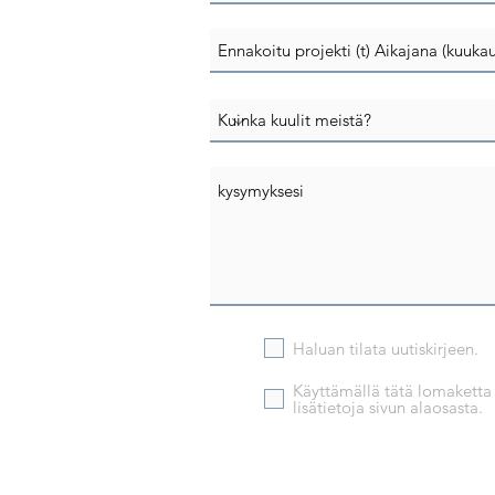
Haluan tilata uutiskirjeen.
Käyttämällä tätä lomaketta h
lisätietoja sivun alaosasta.