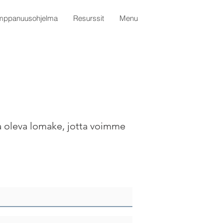
mppanuusohjelma
Resurssit
Menu
la oleva lomake, jotta voimme